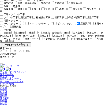
電気設備
ガス・給湯器設備
水道設備
空調設備
各種設備工事
造園・土木工事
造園工事
解体工事
土木工事
造成工事
基礎工事
舗装工事
コンクリート工
事
工場・プラント工事
プラント工事
配管工事
機械据付工事
溶接工事
保温・断熱工事
塗床工事
清掃・クリーニング
ハウスクリーニング
エアコンクリーニング
ビルメンテナンス
店舗清掃
水回りト
ラブル
新築美装
その他
運輸業
車の板金
林業
中古車販売・新車販売・修理
家具製作
新築工事
原
状回復工事
軽天・ボード工事
店舗工事
足場工事
型枠工事
鉄筋・鉄骨・鋼構造物
サッシ・ガラス
補修・リペア
不要品回収・遺品整理
再生可能エネルギー
害虫駆
除・害獣駆除
この条件で決定する
検索ワード
ページトップ
コンストマップ九州とは
施工店を探す
施工店ブログ
掲載をお考えの方へ
リフォームのポイント
お役立ち情報
所在地から探す
広島県
筑後市
島根県
宮崎県
鹿児島県
長崎県
山口県
福岡県